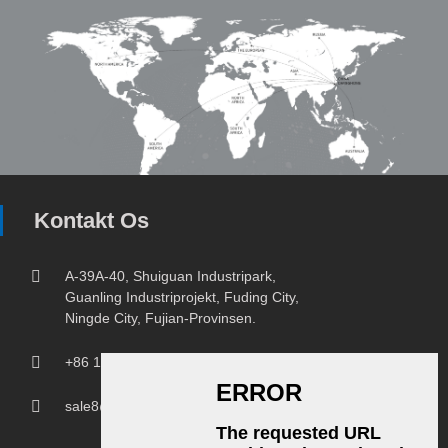
Kontakt Os
A-39A-40, Shuiguan Industripark,
Guanling Industriprojekt, Fuding City,
Ningde City, Fujian-Provinsen.
+86 18150207107
sale8@chprintingmachine.com