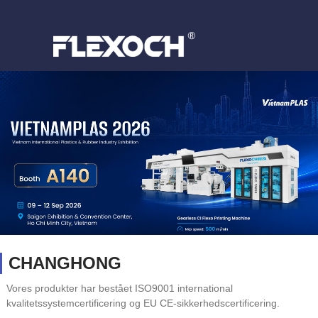
CHANGHONG
Vores produkter har bestået ISO9001 international
kvalitetssystemcertificering og EU CE-sikkerhedscertificering.