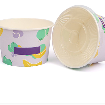
EKSEMPELVISNING
nline flexotrykmaskiner har en bred vifte af
anvendelsesmaterialer og er meget
ilpasningsdygtige til forskellige materialer, såsom
apir, papkrus osv.