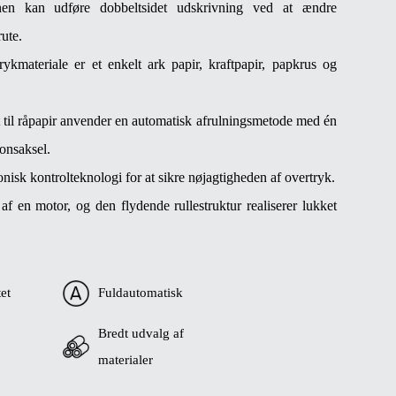
nen kan udføre dobbeltsidet udskrivning ved at ændre
rute.
ykmateriale er et enkelt ark papir, kraftpapir, papkrus og
t til råpapir anvender en automatisk afrulningsmetode med én
ionsaksel.
isk kontrolteknologi for at sikre nøjagtigheden af ​​overtryk.
af en motor, og den flydende rullestruktur realiserer lukket
tet
Fuldautomatisk
Bredt udvalg af
materialer