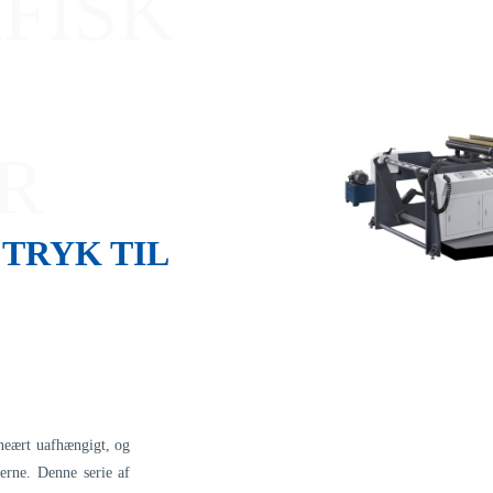
FISK
R
TRYK TIL
ineært uafhængigt, og
nerne. Denne serie af