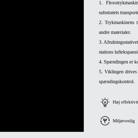
1. Flexotrykmaski
substratets transport
2. Trykmaskinens tr
andre materialer.
3. Afrulningsstative
stations luftekspans
4. Spændingen er kon
5. Viklingen drives 
spændingskontrol.
Høj effektivi
Miljøvenlig