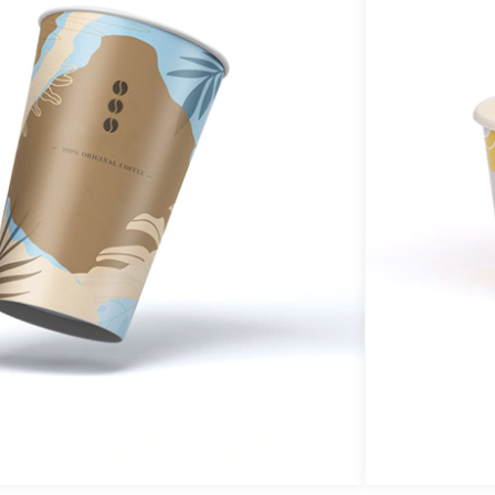
I
t
p