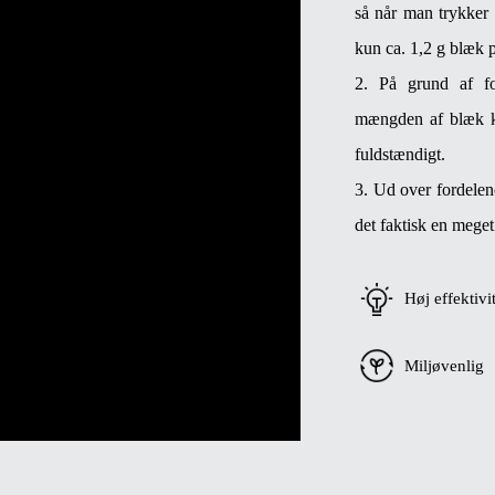
så når man trykker 
kun ca. 1,2 g blæk 
2. På grund af fo
mængden af ​​blæk k
fuldstændigt.
3. Ud over fordelen
det faktisk en meget
Høj effektivi
Miljøvenlig