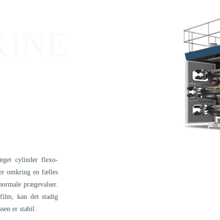
INE
æget cylinder flexo-
er omkring en fælles
 normale prægevalser.
film, kan det stadig
sen er stabil.