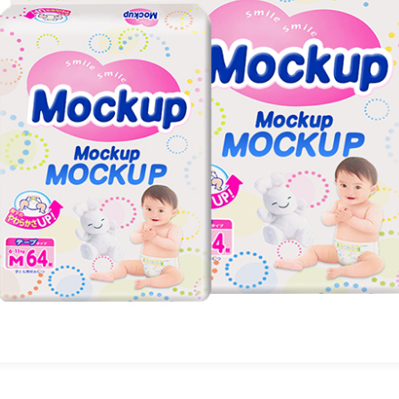
EKSEMPELVISNING
CI flexotrykpresse har en bred vifte af
anvendelsesmaterialer og er meget
ilpasningsdygtig til forskellige materialer, såsom
ransparent film, non-woven stof, papir osv.