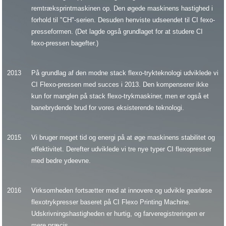
remtræksprintmaskinen op. Den øgede maskinens hastighed i
forhold til "CH"-serien. Desuden henviste udseendet til CI fexo-
presseformen. (Det lagde også grundlaget for at studere CI
fexo-pressen bagefter.)
2013
På grundlag af den modne stack flexo-trykteknologi udviklede vi
CI Flexo-pressen med succes i 2013. Den kompenserer ikke
kun for manglen på stack flexo-trykmaskiner, men er også et
banebrydende brud for vores eksisterende teknologi.
2015
Vi bruger meget tid og energi på at øge maskinens stabilitet og
effektivitet. Derefter udviklede vi tre nye typer CI flexopresser
med bedre ydeevne.
2016
Virksomheden fortsætter med at innovere og udvikle gearløse
flexotrykpresser baseret på CI Flexo Printing Machine.
Udskrivningshastigheden er hurtig, og farveregistreringen er
mere præcis.