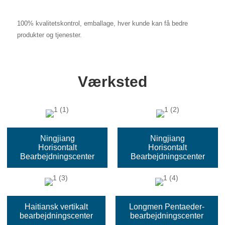
100% kvalitetskontrol, emballage, hver kunde kan få bedre
produkter og tjenester.
Værksted
Ningjiang
Ningjiang
Horisontalt
Horisontalt
Bearbejdningscenter
Bearbejdningscenter
Haitiansk vertikalt
Longmen Pentaeder-
bearbejdningscenter
bearbejdningscenter