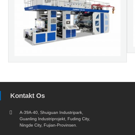
Kontakt Os
A-39A-40, Shuiguan Industripark,
Guanling Industriprojekt, Fuding City,
Ningde City, Fujian-Provinsen.